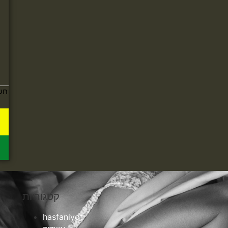
חש
קטגוריות
hasfaniyot