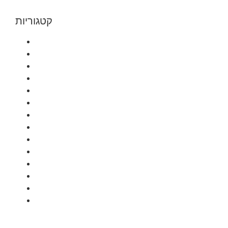
קטגוריות
hasfaniyot
אשדוד
באר שבע
בת ים
גבעתיים
דרום
חולון
ירושלים
לוד
מרכז
נתניה
ראשון לציון
רמת גן
תל אביב