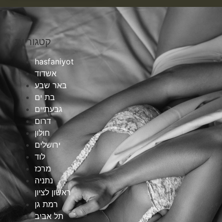
קטגוריות
hasfaniyot
אשדוד
באר שבע
בת ים
גבעתיים
דרום
חולון
ירושלים
לוד
מרכז
נתניה
ראשון לציון
רמת גן
תל אביב