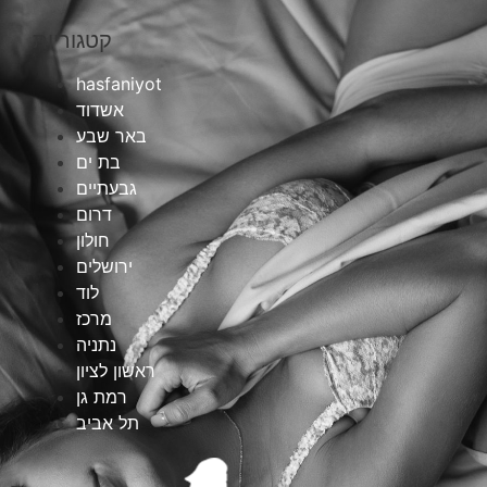
קטגוריות
hasfaniyot
אשדוד
באר שבע
בת ים
גבעתיים
דרום
חולון
ירושלים
לוד
מרכז
נתניה
ראשון לציון
רמת גן
תל אביב