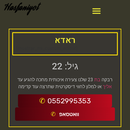
Hasfaniyot
ראדא
[mostrar_mi_custom_editor]
גיל: 22
רבקה
בת
23 שלנו צעירה איכותית מחכה להגיע עד
אליך
או למלון לחווי דיסקרטית שתרצה עוד קדימה
0552995353
וואטסאפ