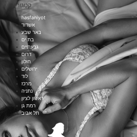
קטגוריות
hasfaniyot
אשדוד
באר שבע
בת ים
גבעתיים
דרום
חולון
ירושלים
לוד
מרכז
נתניה
ראשון לציון
רמת גן
תל אביב