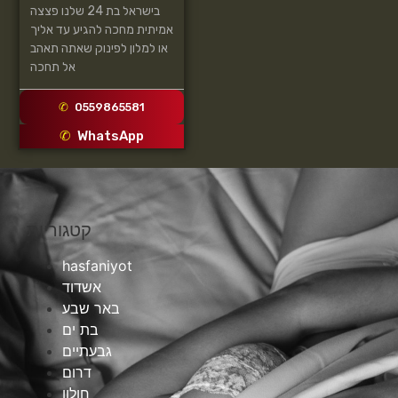
בישראל בת 24 שלנו פצצה
אמיתית מחכה להגיע עד אליך
או למלון לפינוק שאתה תאהב
אל תחכה
0559865581
WhatsApp
קטגוריות
hasfaniyot
אשדוד
באר שבע
בת ים
גבעתיים
דרום
חולון