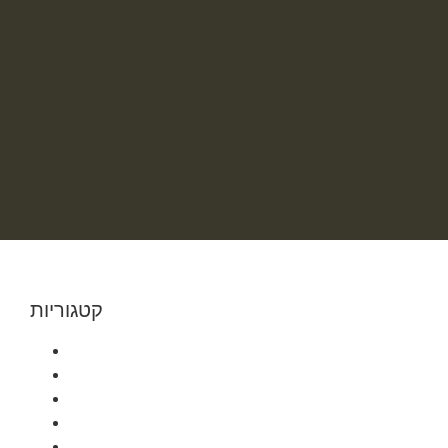
קטגוריות
hasfaniyot
אשדוד
באר שבע
בת ים
גבעתיים