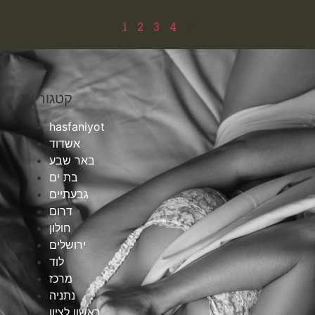
1
2
3
4
5
קטגוריות
hasfaniyot
אשדוד
באר שבע
בת ים
גבעתיים
דרום
חולון
ירושלים
לוד
מרכז
נתניה
ראשון לציון