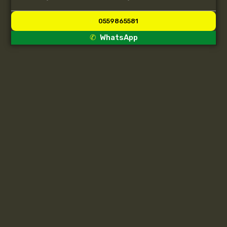
0559865581
WhatsApp